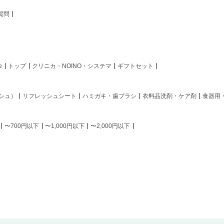
質問
e
トップ
クリニカ・NOINO・システマ
ギフトセット
シュ）
リフレッシュシート
ハミガキ・歯ブラシ
衣料品洗剤・ケア剤
食器用
〜700円以下
〜1,000円以下
〜2,000円以下