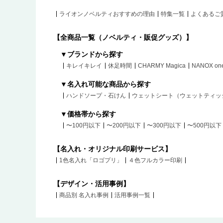
ライオンノベルティおすすめの理由
特集一覧
よくあるご
【全商品一覧（ノベルティ・販促グッズ）】
▼ブランドから探す
キレイキレイ
休足時間
CHARMY Magica
NANOX on
▼名入れ可能な商品から探す
ハンドソープ・石けん
ウェットシート（ウェットティッ
▼価格帯から探す
〜100円以下
〜200円以下
〜300円以下
〜500円以下
【名入れ・オリジナル印刷サービス】
1色名入れ「ロゴプリ」
４色フルカラー印刷
【デザイン・活用事例】
商品別 名入れ事例
活用事例一覧