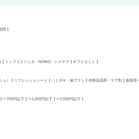
質問
e
トップ
クリニカ・NOINO・システマ
ギフトセット
シュ）
リフレッシュシート
ハミガキ・歯ブラシ
衣料品洗剤・ケア剤
食器用
〜700円以下
〜1,000円以下
〜2,000円以下