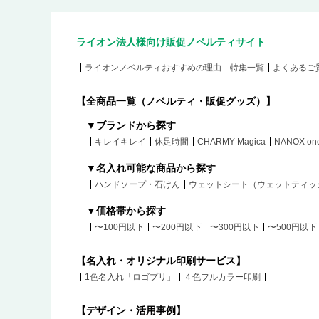
ライオン法人様向け販促ノベルティサイト
ライオンノベルティおすすめの理由
特集一覧
よくあるご
【全商品一覧（ノベルティ・販促グッズ）】
▼ブランドから探す
キレイキレイ
休足時間
CHARMY Magica
NANOX on
▼名入れ可能な商品から探す
ハンドソープ・石けん
ウェットシート（ウェットティッ
▼価格帯から探す
〜100円以下
〜200円以下
〜300円以下
〜500円以下
【名入れ・オリジナル印刷サービス】
1色名入れ「ロゴプリ」
４色フルカラー印刷
【デザイン・活用事例】