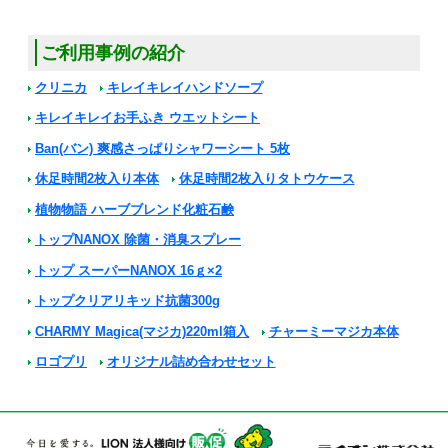
ご利用事例の紹介
クリニカ
キレイキレイハンドソープ
キレイキレイお手ふき ウエットシート
Ban(バン) 爽感さっぱりシャワーシート 5枚
休足時間2枚入り本体
休足時間2枚入りタトウケース
植物物語 ハーブブレンド化粧石鹸
トップNANOX 除菌・消臭スプレー
トップ スーパーNANOX 16ｇ×2
トップクリアリキッド抗菌300g
CHARMY Magica(マジカ)220ml箱入
チャーミーマジカ本体
ロゴプリ
オリジナル詰め合わせセット